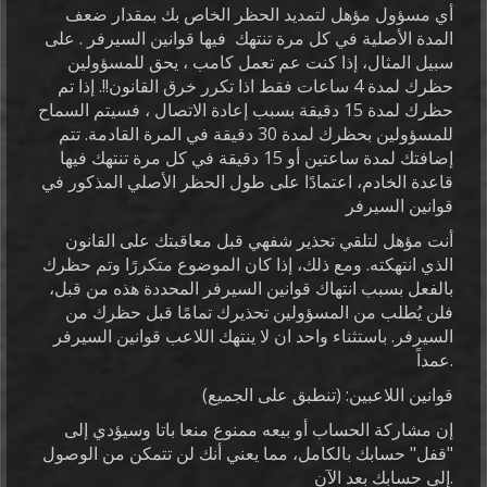
أي مسؤول مؤهل لتمديد الحظر الخاص بك بمقدار ضعف
المدة الأصلية في كل مرة تنتهك فيها قوانين السيرفر . على
سبيل المثال، إذا كنت عم تعمل كامب ، يحق للمسؤولين
حظرك لمدة 4 ساعات فقط اذا تكرر خرق القانون!!. إذا تم
حظرك لمدة 15 دقيقة بسبب إعادة الاتصال ، فسيتم السماح
للمسؤولين بحظرك لمدة 30 دقيقة في المرة القادمة. تتم
إضافتك لمدة ساعتين أو 15 دقيقة في كل مرة تنتهك فيها
قاعدة الخادم، اعتمادًا على طول الحظر الأصلي المذكور في
قوانين السيرفر
أنت مؤهل لتلقي تحذير شفهي قبل معاقبتك على القانون
الذي انتهكته. ومع ذلك، إذا كان الموضوع متكررًا وتم حظرك
بالفعل بسبب انتهاك قوانين السيرفر المحددة هذه من قبل،
فلن يُطلب من المسؤولين تحذيرك تمامًا قبل حظرك من
السيرفر. باستثناء واحد ان لا ينتهك اللاعب قوانين السيرفر
عمداً.
قوانين اللاعبين: (تنطبق على الجميع)
إن مشاركة الحساب أو بيعه ممنوع منعا باتا وسيؤدي إلى
"قفل" حسابك بالكامل، مما يعني أنك لن تتمكن من الوصول
إلى حسابك بعد الآن.