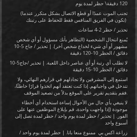
120 دقيقة\ حظر لمدة يوم
(تجنب الموت عمدًا أو قطع الاتصال بشكل متكرر عندما
تكون في الفريق المنافس فقط للحفاظ على رتبتك)
تحذير / حظر 2-4 ساعات
يُمنع انتحال الشخصية (التظاهر بأنك مسؤول أو أي شخص
مشهور أو أي شيء لخداع شخص آخر). | تحذير / جاج 5-10
دقائق / الحظر 10-120 دقيقة
لا تطلب أي رتبة أو أي عناصر داخل اللعبة. | تحذير /جاج5-10
دقائق / الحظر 10-15 دقيقة
استمع إلى المشرفين ولا تجادلهم في قرارهم النهائي، ولا
تتدخل في واجباتهم. إذا كنت تعتقد أنهم اتخذوا قرارًا خاطئًا،
فقم بتقديم تقرير على الموقع بدلاً من تصعيد الموقف.
لا ينبغي بأي حال من الأحوال إساءة استخدام أي أخطاء
موجودة (إذا واجهت واحدة، قم بإبلاغ الموظفين عنها على
الفور. | تحذير / حظر لمدة يوم واحد / حظر لمدة تصل إلى
أسبوع واحد
زراعة اكس بي ممنوع منعا باتا. | حظر لمدة يوم واحد /