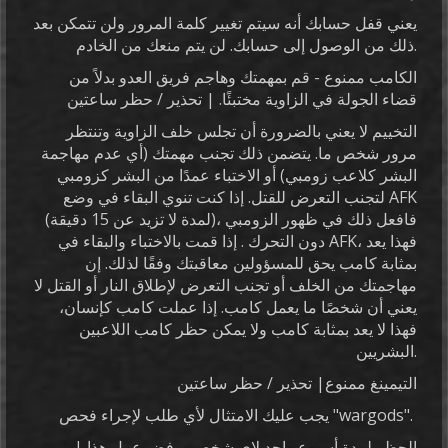
يعني قفل حسابك أنه سيتم تغيير كلمة المرور ولن تتمكن بعد
ذلك من الوصول إلى حسابك. لن يتم منعك من الخادم.
الكامب ممنوع - قم بمهمتك وهاجم فريق العدو بدلاً من
قضاء الجولة في الزاوية مختبئًا. | تحذير / حظر ساعتين
التخييم لا يعني بالضرورة أن تجلس خلف الزاوية وتنتظر
مرور شخص ما. يتضمن ذلك تجنب مهمتك (أي عدم مهاجمة
البشر كلاعب زومبي) أو الاختباء عمدًا من البشر كزومبي
لتجنب التعرض للقتل. إذا كنت تنوي البقاء في وضع AFK
(لمدة لا تزيد عن 15 دقيقة)، فافعل ذلك في ظهور الزومبي
دون التحرك . إذا قمت بالاختباء والبقاء في AFK، فهذا يعد
بمثابة كامب يحق للمسؤولين معاقبتك وفقًا لذلك. إن
مهاجمتك من الخلف أو تجنب التعرض لإطلاق النار أو القتل لا
يعني أن شخصًا ما يعمل كامب. إذا عملت كامب كإنسان،
فهذا لا يعد بمثابة كامب ولا يمكن حظر كامب اللاعبين
البشريين.
التيمينغ ممنوع| تحذير / حظر ساعتين
يجب عليك الامتثال لأي طلب لإجراء فحص "wargods".
| الحظر لمدة أسبوع واحد لاي شخص يرفض عمل هذا