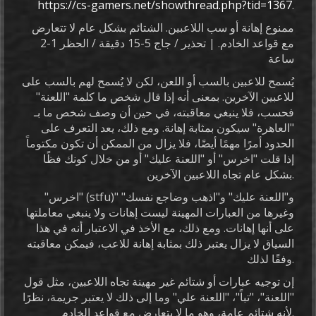
https://cs-gamers.net/showthread.php?tid=1367
.
ممنوع إهانة أو سب اللاعبين. الشتائم بشكل عام لا تتعارض
مع قواعد الخادم. | تحذير / جاج 5-15 دقيقة / الحظر 1-2
ساعة
يُسمح للاعبين بالسب أو اللعن، لكن لا يُسمح لهم بالسب على
للاعبين الآخرين. بمعنى أنه إذا قال شخص ما كلمة "اللعنة"
فحسب، فلا ينبغي معاقبته، في حين أن وصف شخص ما بـ
"العاهرة" سيكون بمثابة إهانة. ومع ذلك، يعد التعرف على
الحدود أمرًا مهمًا أيضًا، فلا يزال من الممكن أن تكون مكتوماً
إذا قلت "اخرس" أو "اللعنة عليك" أو من خلال كونك فظًا
بشكل عام تجاه اللاعبين الآخرين.
"اخرس" (stfu)" و"اللعنة عليك" و"اذهب وضاجع نفسك"
وغيرها من العبارات المهينة ليست إهانات ولا ينبغي معاملتها
على أنها إهانات. ومع ذلك، مع الأخذ في الاعتبار أنه في هذا
السياق لا يزال يعتبر ذلك بمثابة إهانة للاعب، فيمكن معاقبته
وفقًا لذلك.
إن توجيه عبارات أو شتائم غير مهينة تجاه اللاعبين، مثل قول
"اللعنة"، "تباً"، "اللعنة علي" وما إلى ذلك لا يعتبر جريمة، نظرًا
لأنه شتائم عامة، وهو ما لا يتعارض مع قواعد الخادم.