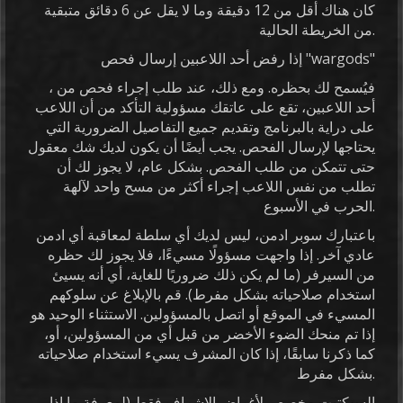
كان هناك أقل من 12 دقيقة وما لا يقل عن 6 دقائق متبقية
من الخريطة الحالية.
إذا رفض أحد اللاعبين إرسال فحص "wargods"
، فيُسمح لك بحظره. ومع ذلك، عند طلب إجراء فحص من
أحد اللاعبين، تقع على عاتقك مسؤولية التأكد من أن اللاعب
على دراية بالبرنامج وتقديم جميع التفاصيل الضرورية التي
يحتاجها لإرسال الفحص. يجب أيضًا أن يكون لديك شك معقول
حتى تتمكن من طلب الفحص. بشكل عام، لا يجوز لك أن
تطلب من نفس اللاعب إجراء أكثر من مسح واحد لآلهة
الحرب في الأسبوع.
باعتبارك سوبر ادمن، ليس لديك أي سلطة لمعاقبة أي ادمن
عادي آخر. إذا واجهت مسؤولًا مسيءًا، فلا يجوز لك حظره
من السيرفر (ما لم يكن ذلك ضروريًا للغاية، أي أنه يسيئ
استخدام صلاحياته بشكل مفرط). قم بالإبلاغ عن سلوكهم
المسيء في الموقع أو اتصل بالمسؤولين. الاستثناء الوحيد هو
إذا تم منحك الضوء الأخضر من قبل أي من المسؤولين، أو،
كما ذكرنا سابقًا، إذا كان المشرف يسيء استخدام صلاحياته
بشكل مفرط.
السبكتيت مخصص لأغراض الإشراف فقط (لمعرفة ما إذا