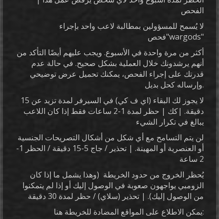
الفحص
لا يُسمح للمسؤولين بمطالبة لاعب واحد بإجراء
فحص"wargods"
أكثر من مرة واحدة في الأسبوع. ويجب عليهم أيضًا التأكد من
أنهم يرشدونك خلال العملية بشكل صحيح. في حالة عدم
قدرتك على إجراء الفحص، يمكنك تحميل عرض توضيحي
وإرساله كحل بديل.
لا يجوز لك البقاء (اي ف كي) في السيرفر لمدة تزيد عن 15
دقيقة. |كك | حظر لمدة 1-2 ساعات فقط إذا كان اللاعب
يبالغ في تكرار الشيء
لن يتم التسامح مع أي شكل من أشكال التصريحات الجنسية
أو العنصرية أو المهينة. | تحذير / جاج 5-15 دقيقة / الحظر 1-
2 ساعة
يُحظر الخروج من حدود الخريطة (وهذا يشمل ما إذا كان
الزومبي يواجهون صعوبة في الوصول إليك أو إذا لم يتمكنوا
من الوصول إليك). | تحذير (سلاي) / حظر لمدة 30 دقيقة
يمكن الاطلاع على المواقع المضادة للخريطة هنا: