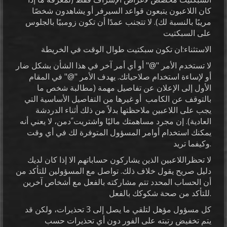
كان اللاعبون يتبعون قواعد السيرفر أو يشاهدون شخصًا
مريبًا بالنسبة لك). لا تتجنب عمدًا أن تكون زومبيًا بالجلوس
على السبكتيت
الاستثناء:ان تكون سبكتيت طوال الوقت في الخريطة
لا تستخدم الأمر "@" أو أي أمر آخر في هذا الشأن بشكل ضار
أو لإساءة استخدام صلاحياتك. يهدف الأمر "@" في المقام
الأول إلى الإعلان عن تفاصيل مهمة (مطالبة شخص ما
بالتوقف عن الكامب أو غيرها من التفاصيل الأساسية التي
يجب على اللاعبين ملاحظتها بدلاً من ذلك أثناء الدردشة
العادية). إن مجرد مساهمتك ماليًا واشتريت ًدمن، لا يعني أنه
يمكنك استخدام أوامر المسؤول المتوفرة لك في أي وقت
وكيفما تريد.
لا تحظراللاعبين الذين يشاركون حساباتهم الا إذا كان لديك
دليل صريح يقول خلاف ذلك. تواصل مع المسؤولين للتأكد من
أن الحساب المحدد تتم مشاركته بالفعل مع أشخاص آخرين
للتأكد من صحة شكوكك بالفعل.
كل مسؤول مؤهل لتلقي ما يصل إلى 3 تحذيرات، ولكن قد
يتم تخفيض رتبته على الفور دون أي تحذيرات حسب