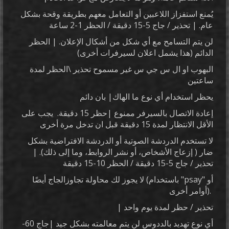
يُمنع استفزاز اللاعبين أو التعامل معهم بطريقة وقحة بشكل
عام. | تحذير / جاج 5-15 دقيقة / الحظر 1-2 ساعة
لن يتم التسامح مع أي شكل من أشكال الإعلان. | الحظر
الدائم (هذا يشمل اعلان لسيرفرات أخرى)
البهوب او ال س جي س غير مسموح تحذير \الحظر لمدة
ساعتين
يحظر استخدام أي نوع ما الهاك| بان دائم
إعادة الاتصال بالسيرفر ممنوع |حظر 15 دقيقة. يجب على
الأقل الانتظار لمدة 15 دقيقة قبل ان تدخل مرة أخرى
لا تستخدم الدردشة الصوتية أو الدردشة الافتراضية بشكل
ضار ( إزعاج الأشخاص، أو نشر الروابط، وما إلى ذلك). |
تحذير / جاج 5-15 دقيقة / الحظر 10-15 دقيقة
لا يجوز لك محاولة تجاوزالجاج أيضًا (باستخدام "psay" أو
أوامر أخرى).
| تحذير / حظر لمدة يوم واحد
أي نوع تهديد بالددوس لن يتم معالمته بشكل جيد |جاج 60-