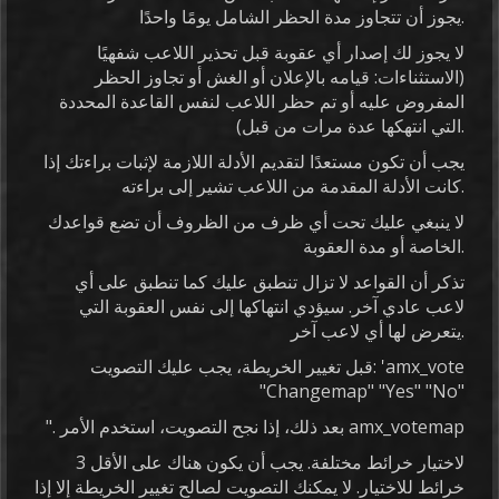
يجوز أن تتجاوز مدة الحظر الشامل يومًا واحدًا.
لا يجوز لك إصدار أي عقوبة قبل تحذير اللاعب شفهيًا
(الاستثناءات: قيامه بالإعلان أو الغش أو تجاوز الحظر
المفروض عليه أو تم حظر اللاعب لنفس القاعدة المحددة
التي انتهكها عدة مرات من قبل).
يجب أن تكون مستعدًا لتقديم الأدلة اللازمة لإثبات براءتك إذا
كانت الأدلة المقدمة من اللاعب تشير إلى براءته.
لا ينبغي عليك تحت أي ظرف من الظروف أن تضع قواعدك
الخاصة أو مدة العقوبة.
تذكر أن القواعد لا تزال تنطبق عليك كما تنطبق على أي
لاعب عادي آخر. سيؤدي انتهاكها إلى نفس العقوبة التي
يتعرض لها أي لاعب آخر.
قبل تغيير الخريطة، يجب عليك التصويت: 'amx_vote
"Changemap" "Yes" "No"
". بعد ذلك، إذا نجح التصويت، استخدم الأمر amx_votemap
لاختيار خرائط مختلفة. يجب أن يكون هناك على الأقل 3
خرائط للاختيار. لا يمكنك التصويت لصالح تغيير الخريطة إلا إذا