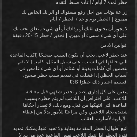
حظر لمدة 7 أيام / إعادة ضبط التقدم
زراعة بوتات من اجل رفع مستواك او الرانك الخاص بك
ممنوع | الحظر يوم واحد / الحظر 7 أيام
لا يجوز أن يحتوي لقبك أو رذاذك أو أي شيء متعلق بحسابك
على أي شيء مسيء أو مهين. | تحذير / حظر 15-20 دقيقة
قوانين الادمن:
عند حظر لاعب، يجب أن يكون السبب صحيحًا (اكتب القاعدة
التي خالفها في السبب، على سبيل المثال، كامب). لا تقم
بتضمين أي كلمات بذيئة أو شتائم أو أي شيء غامض في
أسباب الحظر. إذا فشلت في تقديم سبب حظر صحيح،
فسيتم اعتبار ذلك حظرًا كاذبًا.
يتعين على كل إداري إصدار تحذير شفهي قبل معاقبة
اللاعب، على افتراض أن اللاعب لم يتم حظره بسبب
القاعدة التي انتهكها من قبل. ومع ذلك، لا تصدر أحكامًا
شديدة تجاه اللاعبين وكن مراعيًا للأمور بدلًا من إعطاء
الأولوية لأسلوب العقاب.
اتبع أطوال الحظر المقدمة بعناية ولا تحيد عنها. يمكنك تمديد
فترة الحظر إذا انتهك اللاعب نفس القاعدة عدة مرات. لا